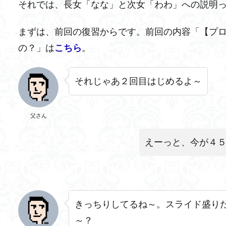
それでは、長女「なな」と次女「わわ」への説明
まずは、前回の復習からです。前回の内容「【プ
の？」は
こちら
。
それじゃあ２回目はじめるよ～
父さん
えーっと、今が４
きっちりしてるね～。スライド盛り
～？