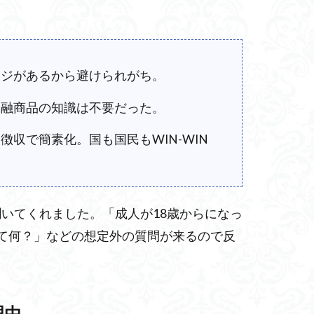
ージがあるから避けられがち。
金融商品の知識は不要だった。
収で簡素化。国も国民もWIN-WIN
聞いてくれました。
「成人が18歳からになっ
逆って何？」などの想定外の質問が来るので反
理由