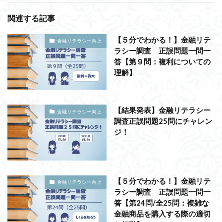
関連する記事
【５分でわかる！】金融リテ
金融リテラシー向上
ラシー調査 正誤問題一問一
答【第９問：複利についての
理解】
【結果発表】金融リテラシー
金融リテラシー向上
調査正誤問題25問にチャレン
ジ！
【５分でわかる！】金融リテ
金融リテラシー向上
ラシー調査 正誤問題一問一
答【第24問/全25問：複雑な
金融商品を購入する際の適切