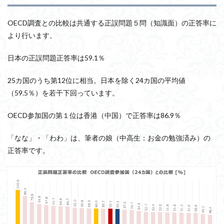
OECD調査との比較は共通する正誤問題５問（知識面）の正答率に
より行います。
日本の正誤問題正答率は59.1％
25カ国のうち第12位に相当。日本を除く24カ国の平均値
（59.5％）を若干下回っています。
OECD参加国の第１位は香港（中国）で正答率は86.9％
「なな」・「わわ」は、筆者の娘（中高生：お金の勉強済み）の
正答率です。