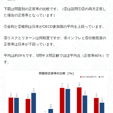
下図は問題別の正答率の比較です。（②は設問①②の両方正答し
た場合の正答率となっています）
①金利と②複利は日本がOECD参加国の平均を上回っています。
③リスクとリターンは同程度ですが、④インフレと⑤分散投資の
正答率は日本が下回っています。
平均は約59％です。5問中３問正解でほぼ平均点（正答率60％）で
す。