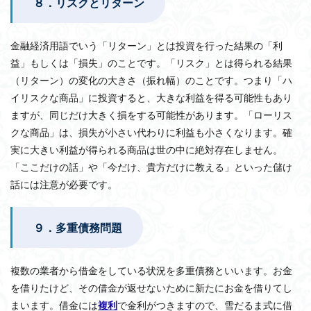
８．リスクとリターン
金融経済用語でいう「リターン」とは投資を行った結果の「利
益」もしくは「損失」のことです。「リスク」とは得られる結果
（リターン）の変化の大きさ（振れ幅）のことです。つまり「ハ
イリスクな商品」に投資すると、大きな利益を得る可能性もあり
ますが、同じだけ大きく損をする可能性があります。「ローリス
クな商品」は、損失が小さい代わりに利益も小さくなります。確
実に大きい利益が得られる商品は世の中に絶対存在しません。
「ここだけの話」や「今だけ、貴方だけに教える」といった儲け
話には注意が必要です。
９．多重債務問題
複数の業者から借金をしている状況を多重債務といいます。お金
を借りたけど、その借金が返せないために新たにお金を借りてし
まいます。借金には
複利
で金利がつきますので、雪だるま式に借