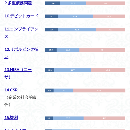
9.多重債務問題
10.デビットカード
11.コンプライアン
ス
12.リボルビング払
い
13.NISA（ニー
サ）
14.CSR
（企業の社会的責
任）
15.複利