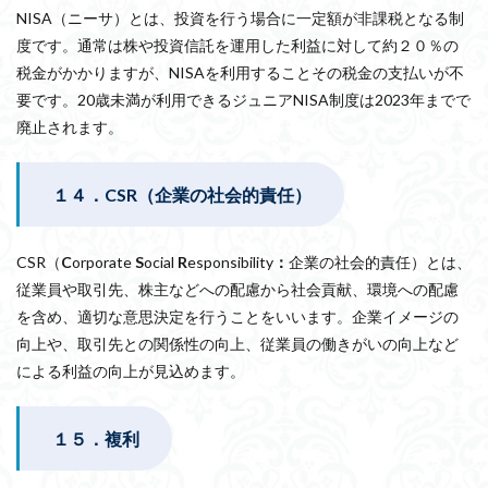
NISA（ニーサ）とは、投資を行う場合に一定額が非課税となる制
度です。通常は株や投資信託を運用した利益に対して約２０％の
税金がかかりますが、NISAを利用することその税金の支払いが不
要です。20歳未満が利用できるジュニアNISA制度は2023年までで
廃止されます。
１４．CSR（企業の社会的責任）
CSR（
C
orporate
S
ocial
R
esponsibility
：
企業の社会的責任）とは、
従業員や取引先、株主などへの配慮から社会貢献、環境への配慮
を含め、適切な意思決定を行うことをいいます。企業イメージの
向上や、取引先との関係性の向上、従業員の働きがいの向上など
による利益の向上が見込めます。
１５．複利