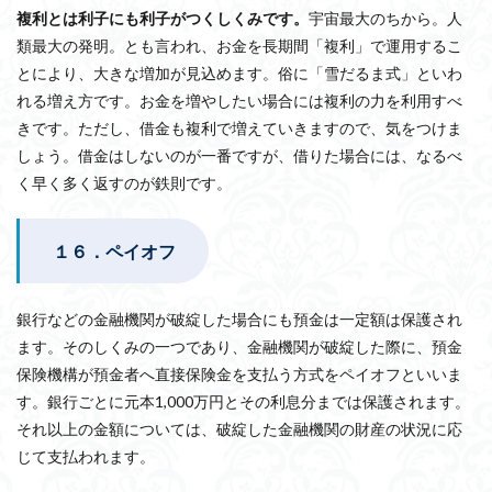
複利とは利子にも利子がつくしくみです。
宇宙最大のちから。人
類最大の発明。とも言われ、お金を長期間「複利」で運用するこ
とにより、大きな増加が見込めます。俗に「雪だるま式」といわ
れる増え方です。お金を増やしたい場合には複利の力を利用すべ
きです。ただし、借金も複利で増えていきますので、気をつけま
しょう。借金はしないのが一番ですが、借りた場合には、なるべ
く早く多く返すのが鉄則です。
１６．ペイオフ
銀行などの金融機関が破綻した場合にも預金は一定額は保護され
ます。そのしくみの一つであり、金融機関が破綻した際に、預金
保険機構が預金者へ直接保険金を支払う方式をペイオフといいま
す。銀行ごとに元本1,000万円とその利息分までは保護されます。
それ以上の金額については、破綻した金融機関の財産の状況に応
じて支払われます。