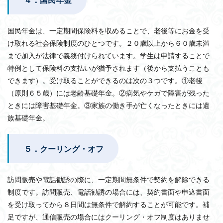
国民年金は、一定期間保険料を収めることで、老後等にお金を受
け取れる社会保険制度のひとつです。２０歳以上から６０歳未満
まで加入が法律で義務付けられています。学生は申請することで
特例として保険料の支払いが猶予されます（後から支払うことも
できます）。受け取ることができるのは次の３つです。①老後
（原則６５歳）には老齢基礎年金。②病気やケガで障害が残った
ときには障害基礎年金。③家族の働き手が亡くなったときには遺
族基礎年金。
５．クーリング・オフ
訪問販売や電話勧誘の際に、一定期間無条件で契約を解除できる
制度です。訪問販売、電話勧誘の場合には、契約書面や申込書面
を受け取ってから８日間は無条件で解約することが可能です。補
足ですが、通信販売の場合にはクーリング・オフ制度はありませ