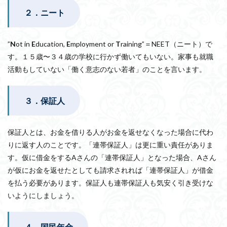
２．ニート
”
N
ot in
E
ducation,
E
mployment or
T
raining”＝NEET（ニート）で
す。１５歳〜３４歳の学校に行かず働いてもいない。家事も就職
活動もしていない「働く意志のない若者」のことを言います。
３．保証人
保証人とは、お金を借りる人がお金を返せなくなった場合に代わ
りに返す人のことです。「連帯保証人」は更に重い責任がありま
す。仮に借金をするAさんの「連帯保証人」となった場合、Aさん
が仮にお金を返せたとしても請求されれば「連帯保証人」が借金
を払う必要があります。保証人も連帯保証人も気安く引き受けな
いようにしましょう。
４．国民年金