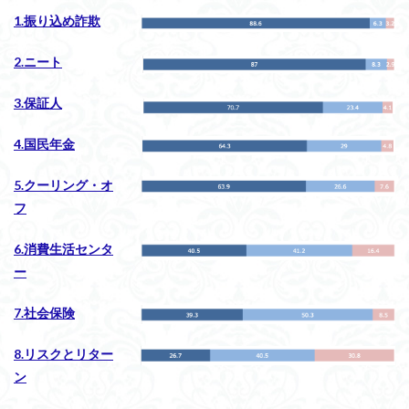
1.振り込め詐欺
2.ニート
3.保証人
4.国民年金
5.クーリング・オ
フ
6.消費生活センタ
ー
7.社会保険
8.リスクとリター
ン