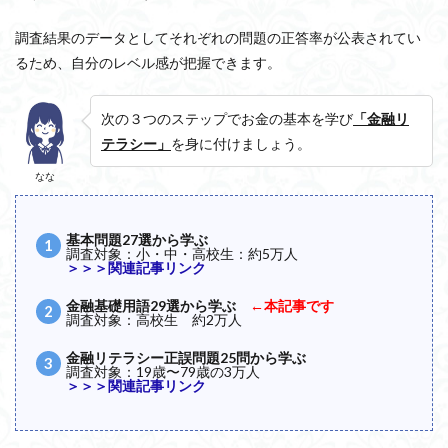
調査結果のデータとしてそれぞれの問題の正答率が公表されてい
るため、自分のレベル感が把握できます。
次の３つのステップでお金の基本を学び
「金融リ
テラシー」
を身に付けましょう。
なな
基本問題27選から学ぶ
調査対象：小・中・高校生：約5万人
＞＞＞関連記事リンク
金融基礎用語29選から学ぶ
←本記事です
調査対象：高校生 約2万人
金融リテラシー正誤問題25問から学ぶ
調査対象：19歳〜79歳の3万人
＞＞＞関連記事リンク