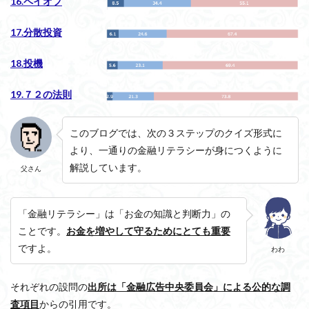
16.ペイオフ
17.分散投資
18.投機
19.７２の法則
このブログでは、
次の３ステップのクイズ形式に
より、一通りの金融リテラシーが身につくように
解説しています。
父さん
「金融リテラシー」は「お金の知識と判断力」の
ことです。
お金を増やして守るためにとても重要
ですよ。
わわ
それぞれの設問の
出所は「金融広告中央委員会」による公的な調
査項目
からの引用です。